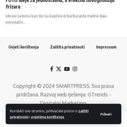
frizuru
Ukrasi za kosu kao što su kopčice ili baršunaste mašne daju
trenutačni…
Uvjeti korištenja
Zaštita privatnosti
Impressum
Copyright © 2024
SMARTPRESS
. Sva prava
pridržana. Razvoj web rješenja:
GTrends -
Digitalni Marketing
.
Koristeći ovu stranicu, prihvaćate police o
zaštiti
Prihvati
privatnosti
i
uvjetima korištenja
.