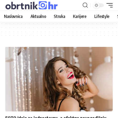
Naslovnica
Aktualno
Struka
Karijere
Lifestyle
FOTO Ideje za jednostavnu, a efektnu novogodišnju