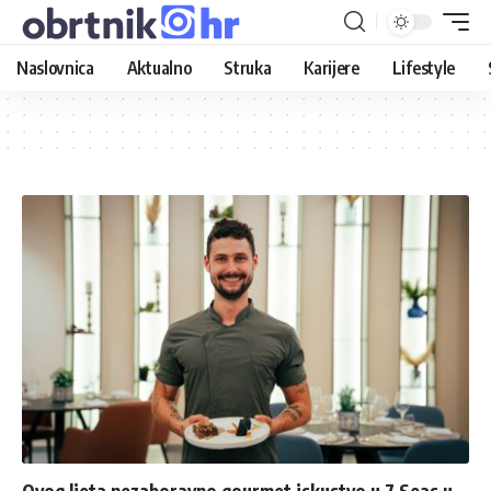
Naslovnica
Aktualno
Struka
Karijere
Lifestyle
Ovog ljeta nezaboravno gourmet iskustvo u 7 Seas u