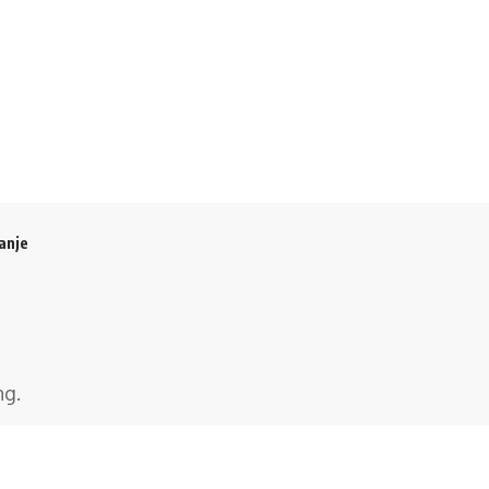
anje
ng
.