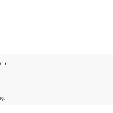
anje
ng
.