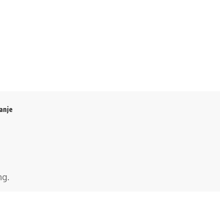
anje
ng
.