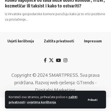
kozmetičar ili taksist i kako to ostvariti?
Iz Hrvatske gospodarske komore poručuju kako je to vrlo pozitivno
za privlačenje…
Uvjeti korištenja
Zaštita privatnosti
Impressum
Copyright © 2024
SMARTPRESS
. Sva prava
pridržana. Razvoj web rješenja:
GTrends -
Digitalni Marketing
.
Koristeći ovu stranicu, prihvaćate police o
zaštiti
Prihvati
privatnosti
i
uvjetima korištenja
.