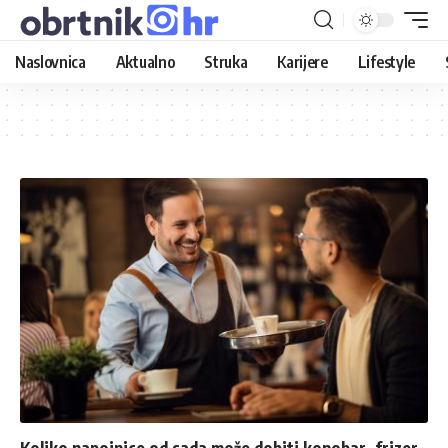
Naslovnica
Aktualno
Struka
Karijere
Lifestyle
Koliko napojnice od sada može dobiti konobar, frizer,