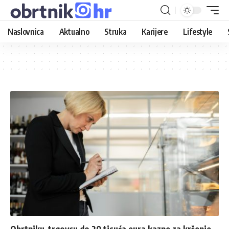
Naslovnica
Aktualno
Struka
Karijere
Lifestyle
Obrtniku-trgovcu do 20 tisuća eura kazne za kršenje