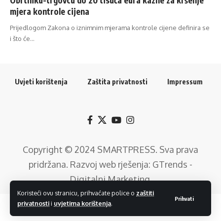
mjera kontrole cijena
Prijedlogom Zakona o iznimnim mjerama kontrole cijene definira se
i što će…
Uvjeti korištenja
Zaštita privatnosti
Impressum
Copyright © 2024
SMARTPRESS
. Sva prava
pridržana. Razvoj web rješenja:
GTrends -
Digitalni Marketing
.
Koristeći ovu stranicu, prihvaćate police o
zaštiti
Prihvati
privatnosti
i
uvjetima korištenja
.