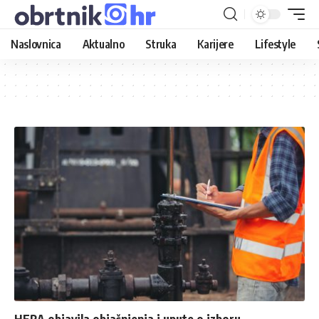
Naslovnica
Aktualno
Struka
Karijere
Lifestyle
HERA objavila objašnjenja i upute o izboru