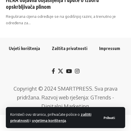
opskrbljivača plinom
Regulirana cijena određuje se na godišnjoj razini, a trenutno je
određena za…
Uvjeti korištenja
Zaštita privatnosti
Impressum
Copyright © 2024
SMARTPRESS
. Sva prava
pridržana. Razvoj web rješenja:
GTrends -
Digitalni Marketing
.
Koristeći ovu stranicu, prihvaćate police o
zaštiti
Prihvati
privatnosti
i
uvjetima korištenja
.