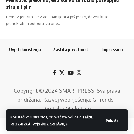
struja i plin
Umirovljenicima je vlada namijenila još jedan, deveti krug
jednokratnih potpora, za one…
Uvjeti korištenja
Zaštita privatnosti
Impressum
Copyright © 2024
SMARTPRESS
. Sva prava
pridržana. Razvoj web rješenja:
GTrends -
Digitalni Marketing
.
Koristeći ovu stranicu, prihvaćate police o
zaštiti
Prihvati
privatnosti
i
uvjetima korištenja
.