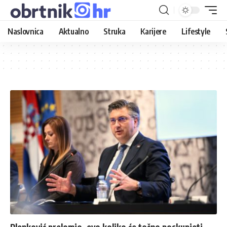
Naslovnica
Aktualno
Struka
Karijere
Lifestyle
Plenković prelomio, evo koliko će točno poskupjeti