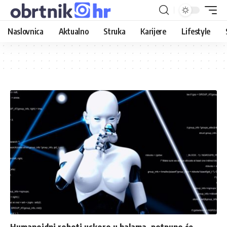
Naslovnica
Aktualno
Struka
Karijere
Lifestyle
Humanoidni roboti uskoro u halama, potpuno će