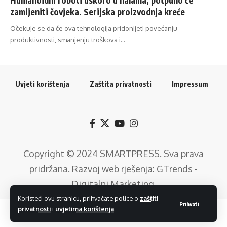
zamijeniti čovjeka. Serijska proizvodnja kreće
Očekuje se da će ova tehnologija pridonijeti povećanju
produktivnosti, smanjenju troškova i…
Uvjeti korištenja
Zaštita privatnosti
Impressum
Copyright © 2024
SMARTPRESS
. Sva prava
pridržana. Razvoj web rješenja:
GTrends -
Digitalni Marketing
.
Koristeći ovu stranicu, prihvaćate police o
zaštiti
Prihvati
privatnosti
i
uvjetima korištenja
.