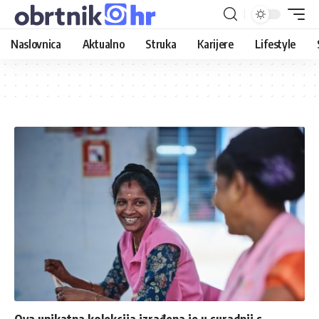
Naslovnica
Aktualno
Struka
Karijere
Lifestyle
Ova unikatna kolekcija izrađena je u suradnji s