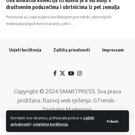
društvenim poduzećima i obrtnicima iz pet zemalja
Proizvodi su napravljeni korištenjem prirodnih, obnovljivih
materijala poput kore banane, jute i…
Uvjeti korištenja
Zaštita privatnosti
Impressum
Copyright © 2024
SMARTPRESS
. Sva prava
pridržana. Razvoj web rješenja:
GTrends -
Digitalni Marketing
.
Koristeći ovu stranicu, prihvaćate police o
zaštiti
Prihvati
privatnosti
i
uvjetima korištenja
.