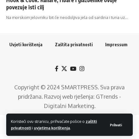
povezuje isti cilj
Na morskom jelovniku bit će neodoljiva jela od sardina i tuna uz…
Uvjeti korištenja
Zaštita privatnosti
Impressum
Copyright © 2024
SMARTPRESS
. Sva prava
pridržana. Razvoj web rješenja:
GTrends -
Digitalni Marketing
.
Koristeći ovu stranicu, prihvaćate police o
zaštiti
Prihvati
privatnosti
i
uvjetima korištenja
.