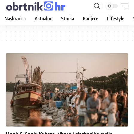
Naslovnica
Aktualno
Struka
Karijere
Lifestyle
Hook & Cook: Kuhare, ribare i glazbenike ovdje