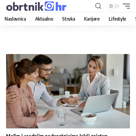
Naslovnica
Aktualno
Struka
Karijere
Lifestyle
Malim i srednjim poduzetnicima lakši pristup