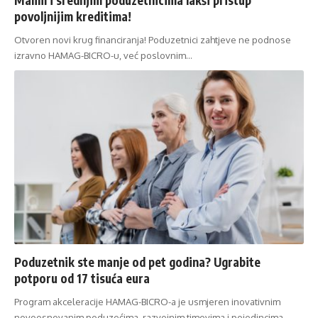
povoljnijim kreditima!
Otvoren novi krug financiranja! Poduzetnici zahtjeve ne podnose
izravno HAMAG-BICRO-u, već poslovnim…
Poduzetnik ste manje od pet godina? Ugrabite
potporu od 17 tisuća eura
Program akceleracije HAMAG-BICRO-a je usmjeren inovativnim
novoosnovanim poduzećima, razvojnim timovima i pojedincima