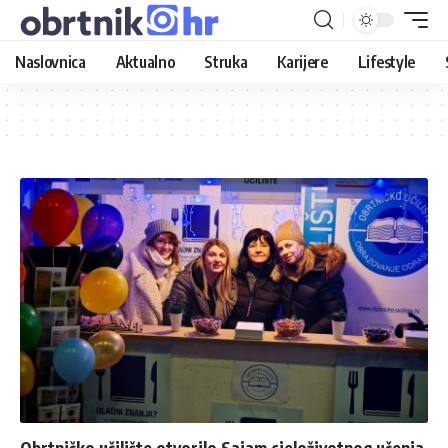
Naslovnica
Aktualno
Struka
Karijere
Lifestyle
Obrtničko učilište otvorilo Sajam cjeloživotnog učenja