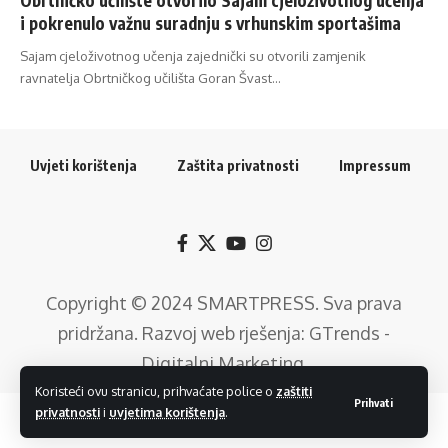
i pokrenulo važnu suradnju s vrhunskim sportašima
Sajam cjeloživotnog učenja zajednički su otvorili zamjenik
ravnatelja Obrtničkog učilišta Goran Švast…
Uvjeti korištenja
Zaštita privatnosti
Impressum
Copyright © 2024
SMARTPRESS
. Sva prava
pridržana. Razvoj web rješenja:
GTrends -
Digitalni Marketing
.
Koristeći ovu stranicu, prihvaćate police o
zaštiti
Prihvati
privatnosti
i
uvjetima korištenja
.