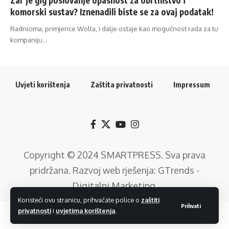
komorski sustav? Iznenadili biste se za ovaj podatak!
Radnicima, primjerice Wolta, i dalje ostaje kao mogućnost rada za tu
kompaniju…
Uvjeti korištenja
Zaštita privatnosti
Impressum
Copyright © 2024
SMARTPRESS
. Sva prava
pridržana. Razvoj web rješenja:
GTrends -
Digitalni Marketing
.
Koristeći ovu stranicu, prihvaćate police o
zaštiti
Prihvati
privatnosti
i
uvjetima korištenja
.