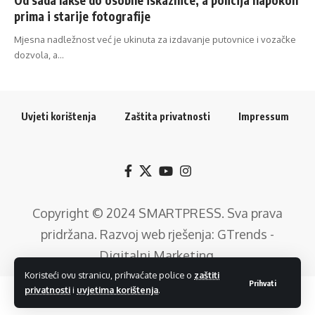
prima i starije fotografije
Mjesna nadležnost već je ukinuta za izdavanje putovnice i vozačke
dozvola, a…
Uvjeti korištenja
Zaštita privatnosti
Impressum
Copyright © 2024
SMARTPRESS
. Sva prava
pridržana. Razvoj web rješenja:
GTrends -
Digitalni Marketing
.
Koristeći ovu stranicu, prihvaćate police o
zaštiti
Prihvati
privatnosti
i
uvjetima korištenja
.