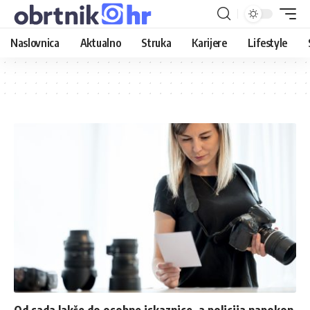
Naslovnica
Aktualno
Struka
Karijere
Lifestyle
Od sada lakše do osobne iskaznice, a policija napokon