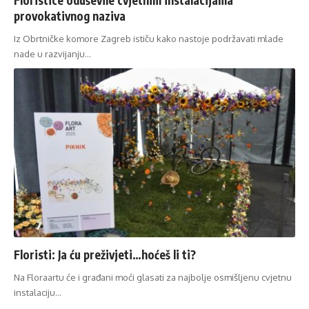
provokativnog naziva
Iz Obrtničke komore Zagreb ističu kako nastoje podržavati mlade
nade u razvijanju…
Floristi: Ja ću preživjeti…hoćeš li ti?
Na Floraartu će i građani moći glasati za najbolje osmišljenu cvjetnu
instalaciju…