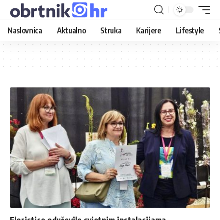
Naslovnica
Aktualno
Struka
Karijere
Lifestyle
Floristice oduševile cvjetnim instalacijama