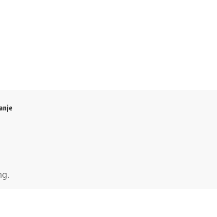
anje
ng
.