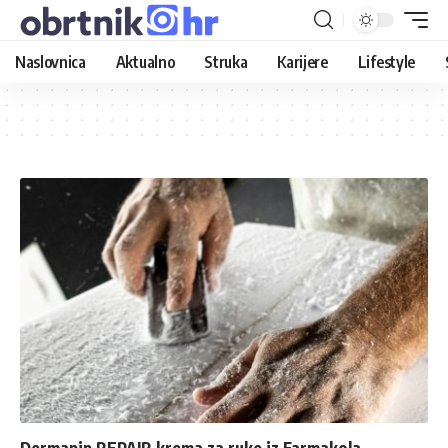
Naslovnica
Aktualno
Struka
Karijere
Lifestyle
Dermapip REPAIR krema za ruke iz Farmakola –