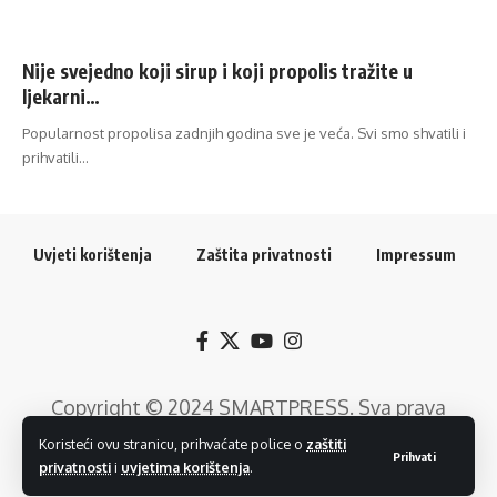
Nije svejedno koji sirup i koji propolis tražite u
ljekarni…
Popularnost propolisa zadnjih godina sve je veća. Svi smo shvatili i
prihvatili…
Uvjeti korištenja
Zaštita privatnosti
Impressum
Copyright © 2024
SMARTPRESS
. Sva prava
pridržana. Razvoj web rješenja:
GTrends -
Koristeći ovu stranicu, prihvaćate police o
zaštiti
Prihvati
privatnosti
i
uvjetima korištenja
.
Digitalni Marketing
.