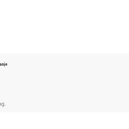
anje
ng
.