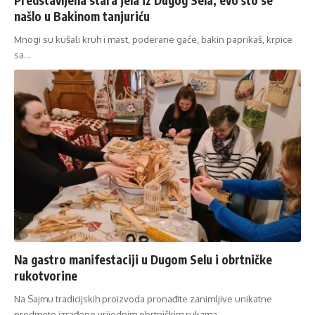
našlo u Bakinom tanjuriću
Mnogi su kušali kruh i mast, poderane gaće, bakin paprikaš, krpice
sa…
Na gastro manifestaciji u Dugom Selu i obrtničke
rukotvorine
Na Sajmu tradicijskih proizvoda pronađite zanimljive unikatne
predmete izrađene vrijednim obrtničkim rukama