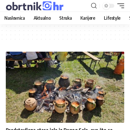
Naslovnica
Aktualno
Struka
Karijere
Lifestyle
Predstavljena stara jela iz Dugog Sela, evo što se