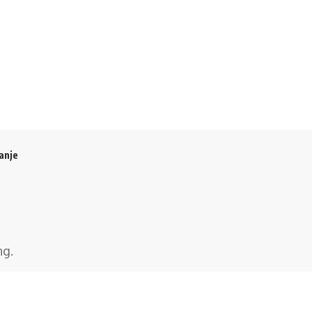
anje
ng
.