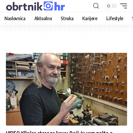
Naslovnica
Aktualno
Struka
Karijere
Lifestyle
VIDEO Ključar staroga kova: Reći ću vam nešto o