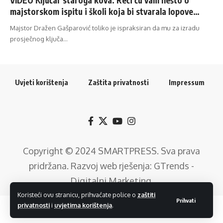
majstorskom ispitu i školi koja bi stvarala lopove…
Majstor Dražen Gašparović toliko je ispraksiran da mu za izradu
prosječnog ključa…
Uvjeti korištenja
Zaštita privatnosti
Impressum
Copyright © 2024
SMARTPRESS
. Sva prava
pridržana. Razvoj web rješenja:
GTrends -
Digitalni Marketing
.
Koristeći ovu stranicu, prihvaćate police o
zaštiti
Prihvati
privatnosti
i
uvjetima korištenja
.