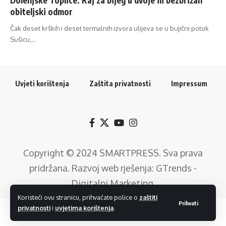
obiteljski odmor
Čak deset krških i deset termalnih izvora ulijeva se u bujični potok
Sušicu,…
Uvjeti korištenja
Zaštita privatnosti
Impressum
Copyright © 2024
SMARTPRESS
. Sva prava
pridržana. Razvoj web rješenja:
GTrends -
Digitalni Marketing
.
Koristeći ovu stranicu, prihvaćate police o
zaštiti
Prihvati
privatnosti
i
uvjetima korištenja
.