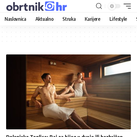
Naslovnica
Aktualno
Struka
Karijere
Lifestyle
Dolenjske Toplice: Raj za bijeg u dvoje ili bezbrižan