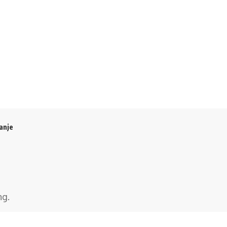
anje
ng
.