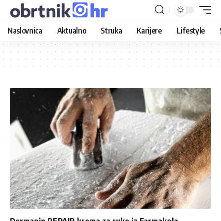
Naslovnica
Aktualno
Struka
Karijere
Lifestyle
Dermapip REPAIR krema za ruke iz Farmakola –