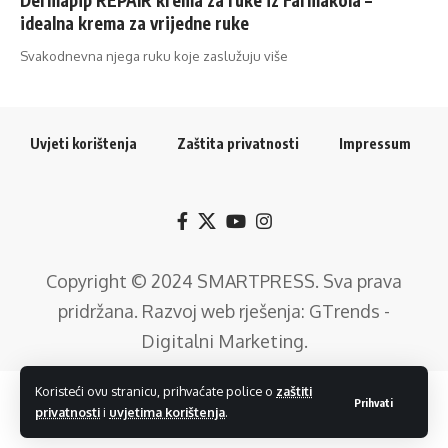
idealna krema za vrijedne ruke
Svakodnevna njega ruku koje zaslužuju više
Uvjeti korištenja
Zaštita privatnosti
Impressum
Copyright © 2024
SMARTPRESS
. Sva prava
pridržana. Razvoj web rješenja:
GTrends -
Digitalni Marketing
.
Koristeći ovu stranicu, prihvaćate police o
zaštiti
Prihvati
privatnosti
i
uvjetima korištenja
.