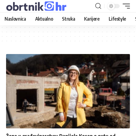
Naslovnica
Aktualno
Struka
Karijere
Lifestyle
Žene u građevinarstvu: Danijela Koren o putu od