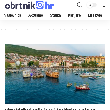
Naslovnica
Aktualno
Struka
Karijere
Lifestyle
Obrtnici ribari ovdje će peći i poklanjati svoj ulov