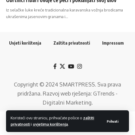
Iz selačke luke kreće tradicionalna karavanska vožnja brodicama
ukrašenima jasenovim granama i…
Uvjeti korištenja
Zaštita privatnosti
Impressum
Copyright © 2024
SMARTPRESS
. Sva prava
pridržana. Razvoj web rješenja:
GTrends -
Digitalni Marketing
.
Koristeći ovu stranicu, prihvaćate police o
zaštiti
Prihvati
privatnosti
i
uvjetima korištenja
.