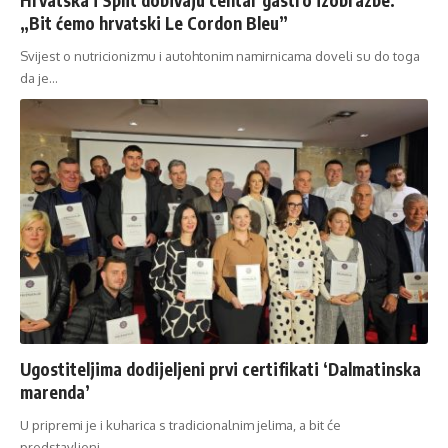
„Bit ćemo hrvatski Le Cordon Bleu”
Svijest o nutricionizmu i autohtonim namirnicama doveli su do toga
da je…
Ugostiteljima dodijeljeni prvi certifikati ‘Dalmatinska
marenda’
U pripremi je i kuharica s tradicionalnim jelima, a bit će
predstavljeni…