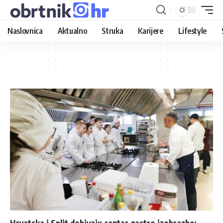
Naslovnica
Aktualno
Struka
Karijere
Lifestyle
Hrvatska i Split dobivaju centar gastro izobrazbe: