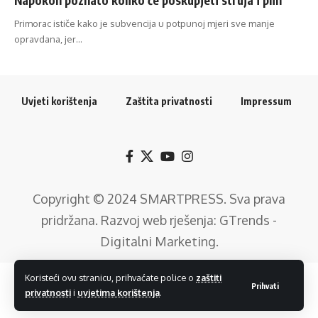
Primorac ističe kako je subvencija u potpunoj mjeri sve manje
opravdana, jer…
Uvjeti korištenja
Zaštita privatnosti
Impressum
Copyright © 2024
SMARTPRESS
. Sva prava
pridržana. Razvoj web rješenja:
GTrends -
Digitalni Marketing
.
Koristeći ovu stranicu, prihvaćate police o
zaštiti
Prihvati
privatnosti
i
uvjetima korištenja
.