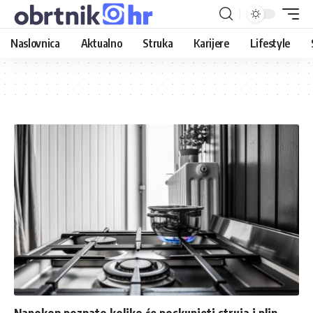
Naslovnica
Aktualno
Struka
Karijere
Lifestyle
Napokon poznato koliko će poskupjeti struja i plin