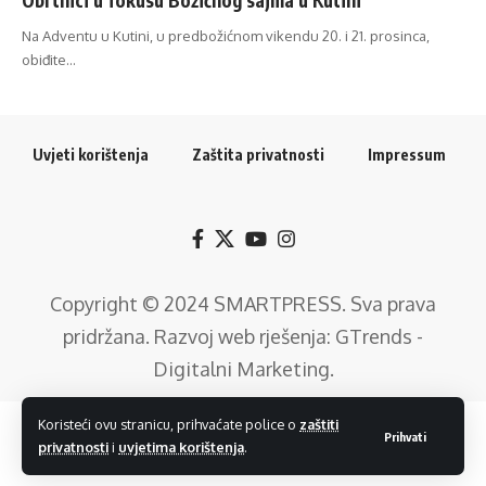
Na Adventu u Kutini, u predbožićnom vikendu 20. i 21. prosinca,
obiđite…
Uvjeti korištenja
Zaštita privatnosti
Impressum
Copyright © 2024
SMARTPRESS
. Sva prava
pridržana. Razvoj web rješenja:
GTrends -
Digitalni Marketing
.
Koristeći ovu stranicu, prihvaćate police o
zaštiti
Prihvati
privatnosti
i
uvjetima korištenja
.