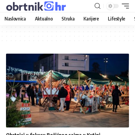
Naslovnica
Aktualno
Struka
Karijere
Lifestyle
Obrtnici u fokusu Božićnog sajma u Kutini