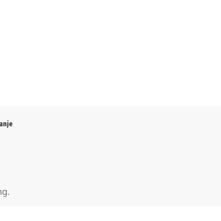
anje
ng
.