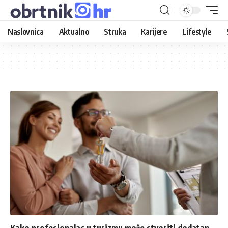
Naslovnica
Aktualno
Struka
Karijere
Lifestyle
Kako profesionalac u turizmu može stvoriti dodatan