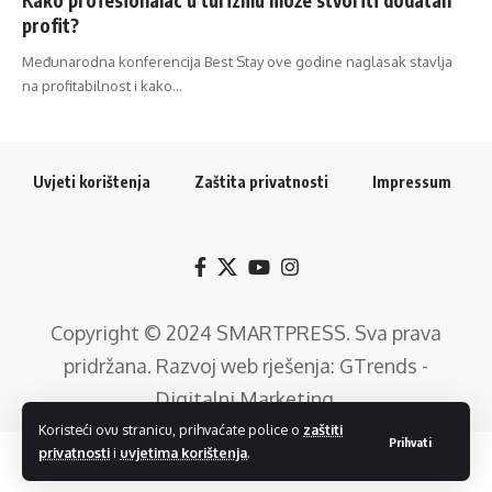
profit?
Međunarodna konferencija Best Stay ove godine naglasak stavlja
na profitabilnost i kako…
Uvjeti korištenja
Zaštita privatnosti
Impressum
Copyright © 2024
SMARTPRESS
. Sva prava
pridržana. Razvoj web rješenja:
GTrends -
Digitalni Marketing
.
Koristeći ovu stranicu, prihvaćate police o
zaštiti
Prihvati
privatnosti
i
uvjetima korištenja
.