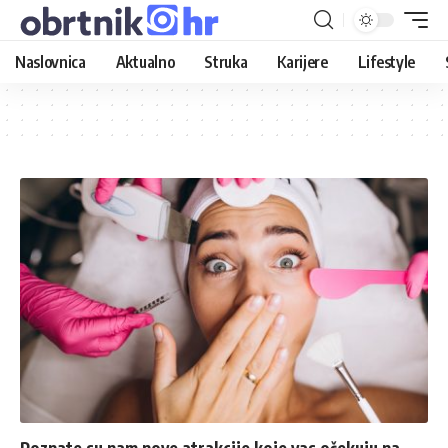
Naslovnica
Aktualno
Struka
Karijere
Lifestyle
Poznate su nam nove atrakcije koje vas očekuju na