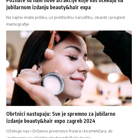
jubilarnom izdanju beauty&hair expa
Na sajmu imate priliku, uz prethodnu narudžbu, obaviti i pregled
mamografije
Obrtnici nastupaju: Sve je spremno za jubilarno
izdanje beauty&hair expo zagreb 2024
Očekuje nas i Državno prvenstvo frizera i kozmetičara, ali
i natjecanja za učenike strukovnih škola te niz…