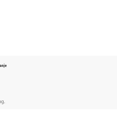
anje
ng
.