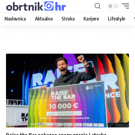
Naslovnica
Aktualno
Struka
Karijere
Lifestyle
Raise the Bar pokazao snagu znanja i struke