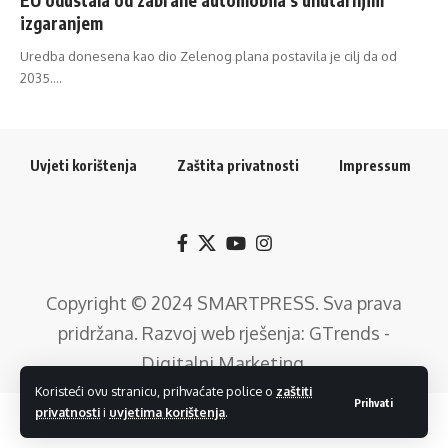
izgaranjem
Uredba donesena kao dio Zelenog plana postavila je cilj da od
2035.…
Uvjeti korištenja
Zaštita privatnosti
Impressum
Copyright © 2024
SMARTPRESS
. Sva prava
pridržana. Razvoj web rješenja:
GTrends -
Digitalni Marketing
.
Koristeći ovu stranicu, prihvaćate police o
zaštiti
Prihvati
privatnosti
i
uvjetima korištenja
.