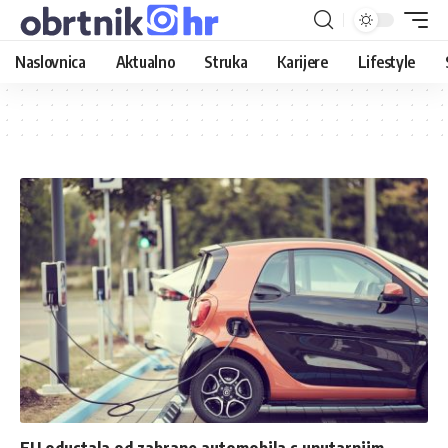
Naslovnica
Aktualno
Struka
Karijere
Lifestyle
EU odustala od zabrane automobila s unutarnjim