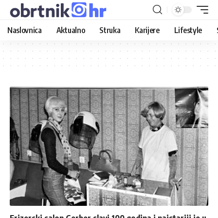
Naslovnica
Aktualno
Struka
Karijere
Lifestyle
Frizerski salon Gerber slavi 100 godina i najstariji je u