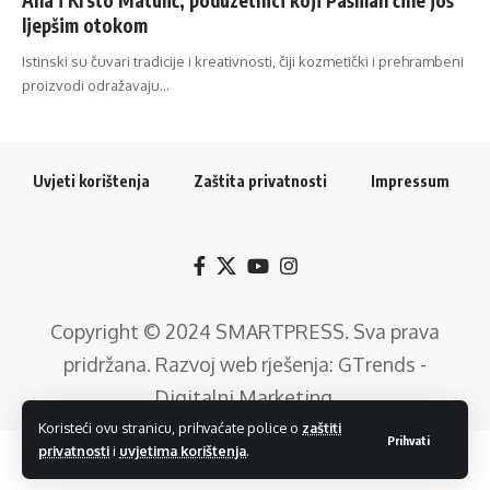
ljepšim otokom
Istinski su čuvari tradicije i kreativnosti, čiji kozmetički i prehrambeni
proizvodi odražavaju…
Uvjeti korištenja
Zaštita privatnosti
Impressum
Copyright © 2024
SMARTPRESS
. Sva prava
pridržana. Razvoj web rješenja:
GTrends -
Digitalni Marketing
.
Koristeći ovu stranicu, prihvaćate police o
zaštiti
Prihvati
privatnosti
i
uvjetima korištenja
.