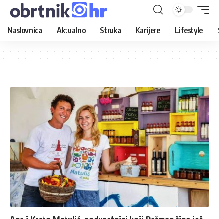
Naslovnica
Aktualno
Struka
Karijere
Lifestyle
Ana i Krsto Matulić, poduzetnici koji Pašman čine još