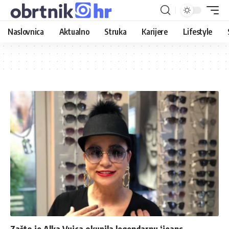
Naslovnica
Aktualno
Struka
Karijere
Lifestyle
Zašto je Alka Vuica okupila legendarnu ‘jeans