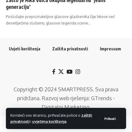
generaciju’
Poslušajte prepoznateljive glasove glazbenika čije hitove već
desetljećima slušamo, glasove legenda scene…
Uvjeti korištenja
Zaštita privatnosti
Impressum
Copyright © 2024
SMARTPRESS
. Sva prava
pridržana. Razvoj web rješenja:
GTrends -
Digitalni Marketing
.
Koristeći ovu stranicu, prihvaćate police o
zaštiti
Prihvati
privatnosti
i
uvjetima korištenja
.