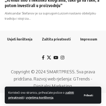
potom investirali u proizvodnju”
Aleksandar Stefanov je sa suprugom Luizom nastavio obiteljsku
tradiciju i stoji iza…
Uvjeti korištenja
Zaštita privatnosti
Impressum
Copyright © 2024
SMARTPRESS
. Sva prava
pridržana. Razvoj web rješenja:
GTrends -
Digitalni Marketing
.
Koristeći ovu stranicu, prihvaćate police o
zaštiti
Prihvati
privatnosti
i
uvjetima korištenja
.