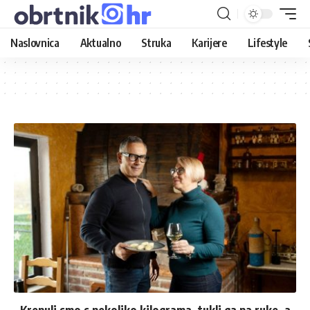
Naslovnica
Aktualno
Struka
Karijere
Lifestyle
„Krenuli smo s nekoliko kilograma, tukli ga na ruke, a