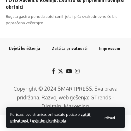
obrtnici
Bogata gastro ponuda autohtonih jela i pića svakodnevno će biti
popraćena večernjim…
Uvjeti korištenja
Zaštita privatnosti
Impressum
Copyright © 2024
SMARTPRESS
. Sva prava
pridržana. Razvoj web rješenja:
GTrends -
Digitalni Marketing
.
Koristeći ovu stranicu, prihvaćate police o
zaštiti
Prihvati
privatnosti
i
uvjetima korištenja
.