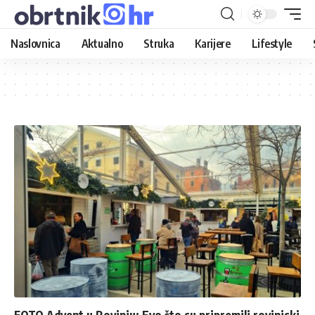
Naslovnica
Aktualno
Struka
Karijere
Lifestyle
FOTO Advent u Rovinju: Evo što su pripremili rovinjski