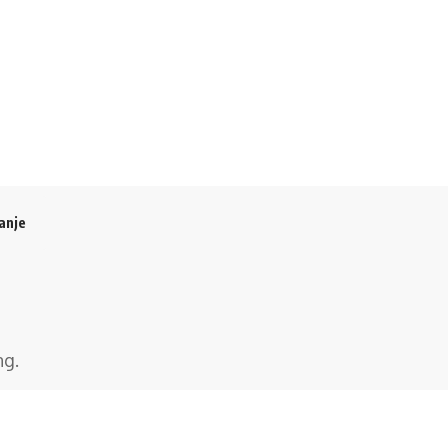
anje
ng
.